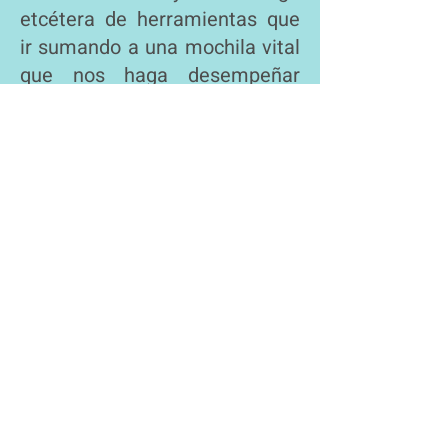
etcétera de herramientas que
ir sumando a una mochila vital
que nos haga desempeñar
nuestro trabajo de una forma
colectiva más consciente e
indagadora.