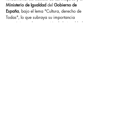
Ministerio de Igualdad
 del 
Gobierno de 
España
, bajo el lema "Cultura, derecho de 
Todas", lo que subraya su importancia 
estratégica en la promoción de la igualdad y 
la inclusión.
Fechas e inscripción
Las primeras jornadas de este taller de 
creación colectiva ya tienen fecha. Todas las 
personas interesadas en formar parte de esta 
experiencia pueden inscribirse para las 
sesiones de principios de septiembre.
Viernes, 5 de septiembre:
 de 16:00 a 
20:00 horas.
Sábado, 6 de septiembre:
 de 10:00 a 
14:00 horas.
El plazo para apuntarse finaliza el próximo 
martes, 2 de septiembre
. Para formalizar la 
inscripción, es necesario llamar al teléfono 
923 52 81 41
 y preguntar por 
Sara
, quien 
facilitará toda la información necesaria.