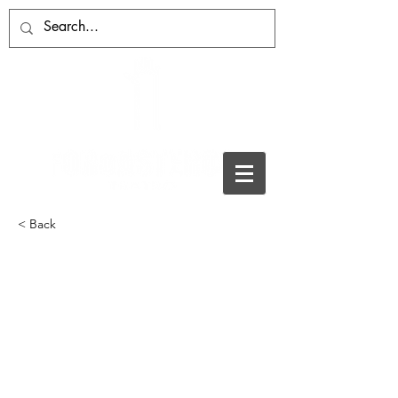
< Back
“‘Capaces de amar’,
un proyecto de teatro
comunitario que une a
Asprodes, Foroasteros