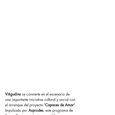
La iniciativa, apoyada por el
Ministerio de Igualdad, busca
defender el derecho a la
afectividad de las personas con
discapacidad a través de
jornadas de creación colectiva
que se celebrarán los días 5 y
6 de septiembre, con
inscripción abierta hasta el 2
de septiembre
Vitigudino
 se convierte en el escenario de 
una importante iniciativa cultural y social con 
el arranque del proyecto 
'Capaces de Amar'
. 
Impulsado por 
Asprodes
, este programa de 