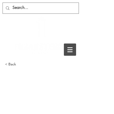
< Back
Comienza la
programación de
''Salamanca Plazas y
Patios 2020'' con