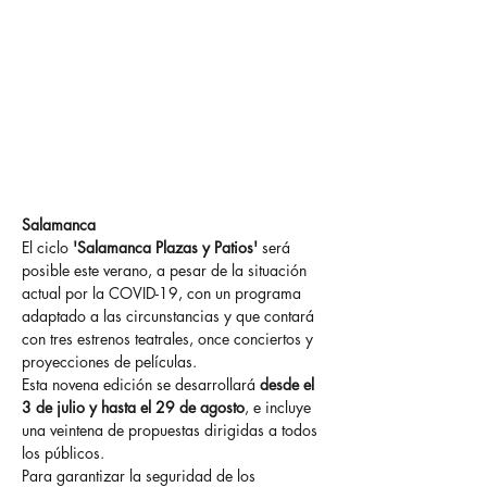
Hasta el 29 de agosto, la
plaza del Patio Chico de
Salamanca acoge actividades
culturales para acompañar al
verano de este 2020
Salamanca
El ciclo
 'Salamanca Plazas y Patios'
 será 
posible este verano, a pesar de la situación 
actual por la COVID-19, con un programa 
adaptado a las circunstancias y que contará 
con tres estrenos teatrales, once conciertos y 
proyecciones de películas.
Esta novena edición se desarrollará 
desde el 
3 de julio y hasta el 29 de agosto
, e incluye 
una veintena de propuestas dirigidas a todos 
los públicos.
Para garantizar la seguridad de los 