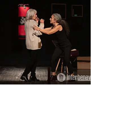
Redacción
13 dic 2022
A cargo de la compañía
salmantina Foroasteros Teatro,