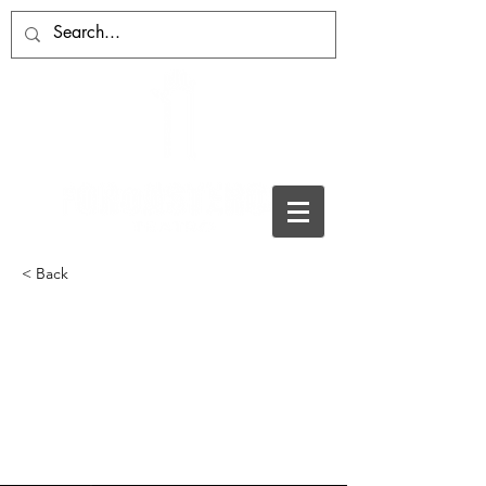
< Back
Estreno solidario de la
obra ‘Mintiendo su
nombre’ en el Patio
Chico