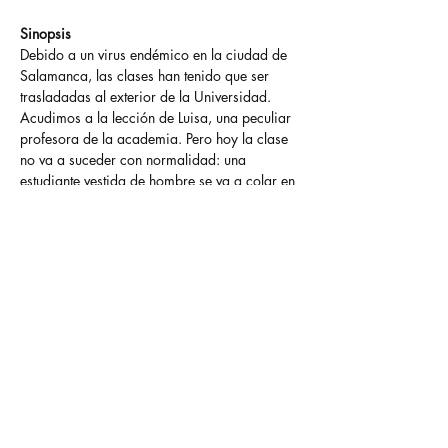
Sinopsis
Debido a un virus endémico en la ciudad de 
Salamanca, las clases han tenido que ser 
trasladadas al exterior de la Universidad. 
Acudimos a la lección de Luisa, una peculiar 
profesora de la academia. Pero hoy la clase 
no va a suceder con normalidad: una 
estudiante vestida de hombre se va a colar en 
el aula. De la mano de las dos protagonistas, 
estudiante y profesora, repasaremos las 
dificultades por las que han tenido que pasar 
las mujeres para hacerse un hueco en la 
Universidad a lo largo de la Historia. Largo 
camino hacia la concordia y la igualdad de 
oportunidades. Esta obra la dirige Alberto 
Basas y la interpretan Mari Ángeles Alonso y 
Celia Díaz Rogado.
El próximo viernes día 10 tendrá lugar una 
nueva representación de esta obra.
Previous
Next