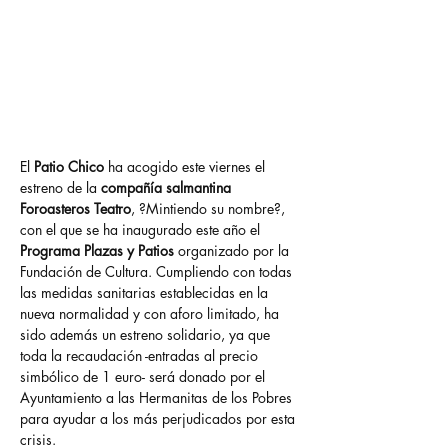
dentro del Programa Plazas y
Patios, la recaudación de la
entrada simbólica se destinará
a las Hermanitas de los Pobres
El 
Patio Chico
 ha acogido este viernes el 
estreno de la 
compañía salmantina 
Foroasteros Teatro
, ?Mintiendo su nombre?, 
con el que se ha inaugurado este año el 
Programa Plazas y Patios
 organizado por la 
Fundación de Cultura. Cumpliendo con todas 
las medidas sanitarias establecidas en la 
nueva normalidad y con aforo limitado, ha 
sido además un estreno solidario, ya que 
toda la recaudación -entradas al precio 
simbólico de 1 euro- será donado por el 
Ayuntamiento a las Hermanitas de los Pobres 
para ayudar a los más perjudicados por esta 
crisis.