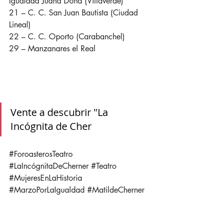
Igualdad Juana Doña (Villaverde) 
21 – C. C. San Juan Bautista (Ciudad 
Lineal) 
22 – C. C. Oporto (Carabanchel) 
29 – Manzanares el Real
Vente a descubrir "La 
Incógnita de Cher
#ForoasterosTeatro
#LaIncógnitaDeCherner
#Teatro
#MujeresEnLaHistoria
#MarzoPorLaIgualdad
#MatildeCherner